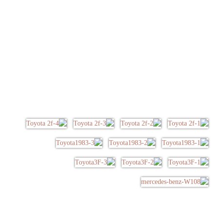
کنسول مرسدس بنز 280 ، اطاق 116 ،مدل W116
داشبورد مرسدس بنز 107، اطاق 107، مدل SL (R107) AND SLC (C107
گالری تصاویر