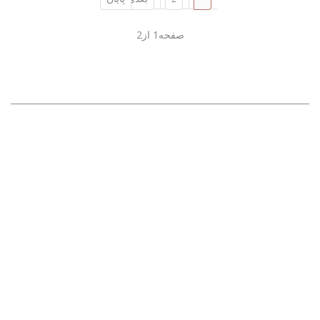
صفحه1 از2
آخرین اخبار
داشبورد مرسدس بنز 108 اطاق 108، مدل W108 ساخته شد
لبه دری مرسدس بنز 220 اطاق 114 و 115 ، مدل W114 و W115